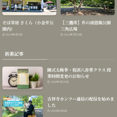
そば茶屋 さくら（小金井公
【三鷹市】井の頭恩賜公園
園内）
三角広場
2023年9月9日
2023年7月24日
新着記事
陳式太極拳・程派八卦掌クラス 授
業時間変更のお知らせ
2026年7月29日
吉祥寺カンフー通信の配信を始めま
した
2026年5月6日