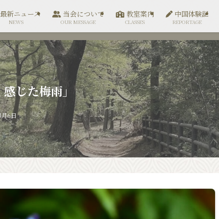
最新ニュース
当会について
教室案内
中国体験記
NEWS
OUR MESSAGE
CLASSES
REPORTAGE
しく感じた梅雨」
3月6日