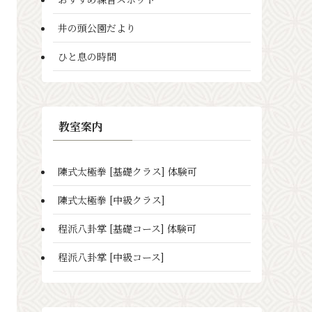
井の頭公園だより
ひと息の時間
教室案内
陳式太極拳 [基礎クラス] 体験可
陳式太極拳 [中級クラス]
程派八卦掌 [基礎コース] 体験可
程派八卦掌 [中級コース]