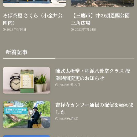
そば茶屋 さくら（小金井公
【三鷹市】井の頭恩賜公園
園内）
三角広場
2023年9月9日
2023年7月24日
新着記事
陳式太極拳・程派八卦掌クラス 授
業時間変更のお知らせ
2026年7月29日
吉祥寺カンフー通信の配信を始めま
した
2026年5月6日