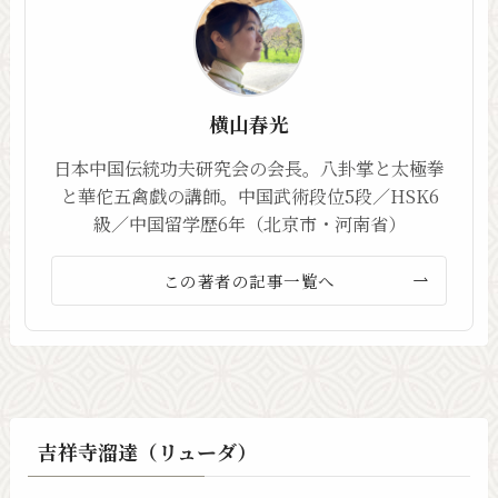
横山春光
日本中国伝統功夫研究会の会長。八卦掌と太極拳
と華佗五禽戯の講師。中国武術段位5段／HSK6
級／中国留学歴6年（北京市・河南省）
この著者の記事一覧へ
吉祥寺溜達（リューダ）