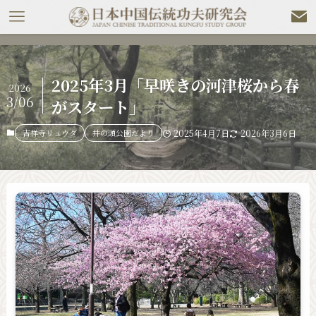
2025年3月「早咲きの河津桜から春
2026
3/06
がスタート」
吉祥寺リュウダ
井の頭公園だより
2025年4月7日
2026年3月6日