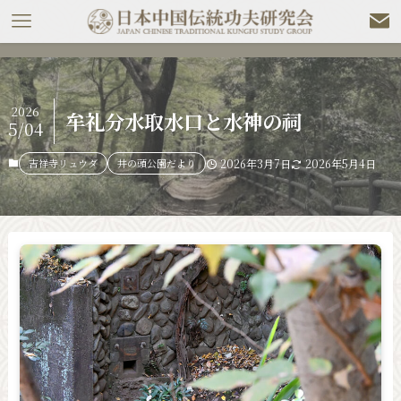
2026
牟礼分水取水口と水神の祠
5/04
吉祥寺リュウダ
井の頭公園だより
2026年3月7日
2026年5月4日