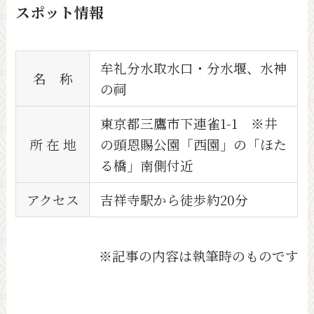
スポット情報
牟礼分水取水口・分水堰、水神
名 称
の祠
東京都三鷹市下連雀1-1 ※井
所 在 地
の頭恩賜公園「西園」の「ほた
る橋」南側付近
アクセス
吉祥寺駅から徒歩約20分
※記事の内容は執筆時のものです