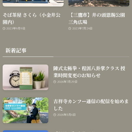
そば茶屋 さくら（小金井公
【三鷹市】井の頭恩賜公園
園内）
三角広場
2023年9月9日
2023年7月24日
新着記事
陳式太極拳・程派八卦掌クラス 授
業時間変更のお知らせ
2026年7月29日
吉祥寺カンフー通信の配信を始めま
した
2026年5月6日