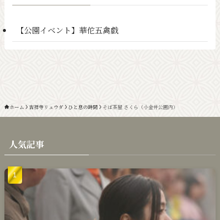
【公園イベント】華佗五禽戯
ホーム
吉祥寺リュウダ
ひと息の時間
そば茶屋 さくら（小金井公園内）
人気記事