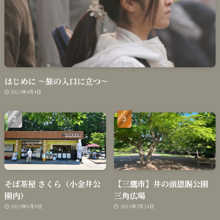
はじめに 〜旅の入口に立つ〜
2023年4月4日
そば茶屋 さくら（小金井公
【三鷹市】井の頭恩賜公園
園内）
三角広場
2023年9月9日
2023年7月24日