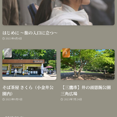
はじめに 〜旅の入口に立つ〜
2023年4月4日
そば茶屋 さくら（小金井公
【三鷹市】井の頭恩賜公園
園内）
三角広場
2023年9月9日
2023年7月24日