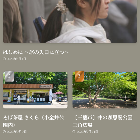
はじめに 〜旅の入口に立つ〜
2023年4月4日
そば茶屋 さくら（小金井公
【三鷹市】井の頭恩賜公園
園内）
三角広場
2023年9月9日
2023年7月24日