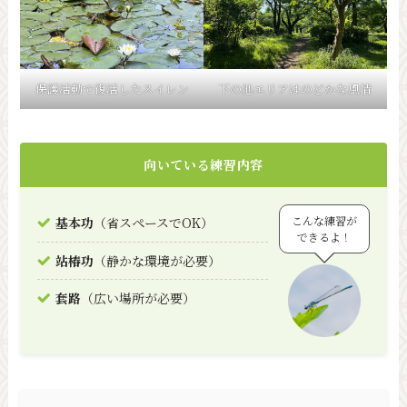
保護活動で復活したスイレン
下の池エリアはのどかな風情
向いている練習内容
こんな練習が
基本功
（省スペースでOK）
できるよ！
站椿功
（静かな環境が必要）
套路
（広い場所が必要）