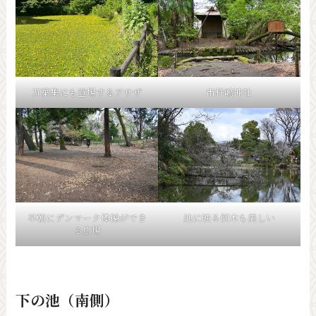
万葉集にも登場するアサザ
市杵嶋神社
早朝にデンマーク体操ができ
池に映る倒木も美しい
る広場
下の池（南側）