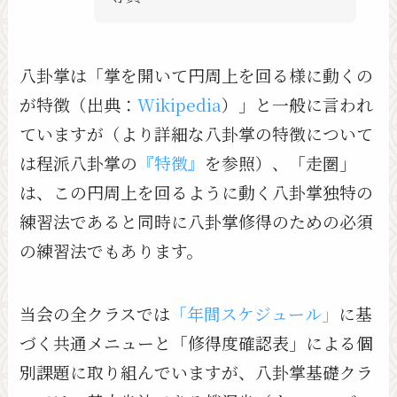
八卦掌は「掌を開いて円周上を回る様に動くの
が特徴（出典：
Wikipedia
）」と一般に言われ
ていますが（より詳細な八卦掌の特徴について
は程派八卦掌の
『特徴』
を参照）、「走圏」
は、この円周上を回るように動く八卦掌独特の
練習法であると同時に八卦掌修得のための必須
の練習法でもあります。
当会の全クラスでは
「年間スケジュール」
に基
づく共通メニューと「修得度確認表」による個
別課題に取り組んでいますが、八卦掌基礎クラ