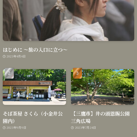
はじめに 〜旅の入口に立つ〜
2023年4月4日
そば茶屋 さくら（小金井公
【三鷹市】井の頭恩賜公園
園内）
三角広場
2023年9月9日
2023年7月24日