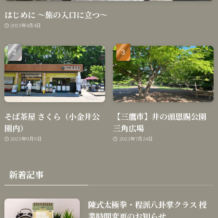
はじめに 〜旅の入口に立つ〜
2023年4月4日
そば茶屋 さくら（小金井公
【三鷹市】井の頭恩賜公園
園内）
三角広場
2023年9月9日
2023年7月24日
新着記事
陳式太極拳・程派八卦掌クラス 授
業時間変更のお知らせ