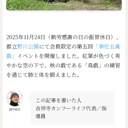
2025年11月24日（勤労感謝の日の振替休日）、
都立
野川公園
にて会員限定の第五回
「華佗五禽
戯」
イベントを開催しました。紅葉が色づく爽
やかな空の下で、秋の戯である「鳥戯」の練習
を通じて肺と体を鍛えました。
この記事を書いた人
吉祥寺カンフーライフ代表／指
田中稜月
導員