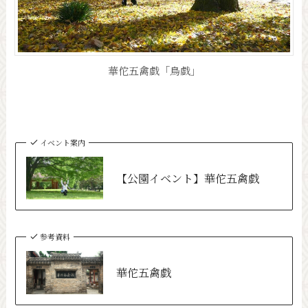
華佗五禽戯「鳥戯」
イベント案内
【公園イベント】華佗五禽戯
参考資料
華佗五禽戯