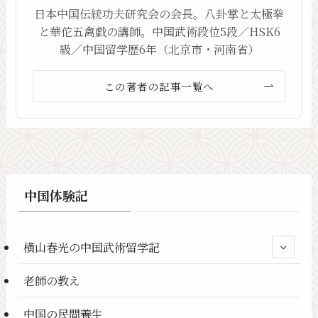
日本中国伝統功夫研究会の会長。八卦掌と太極拳
と華佗五禽戯の講師。中国武術段位5段／HSK6
級／中国留学歴6年（北京市・河南省）
この著者の記事一覧へ
中国体験記
横山春光の中国武術留学記
老師の教え
中国の民間養生