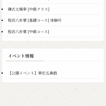
陳式太極拳 [中級クラス]
程派八卦掌 [基礎コース] 体験可
程派八卦掌 [中級コース]
イベント情報
【公園イベント】華佗五禽戯