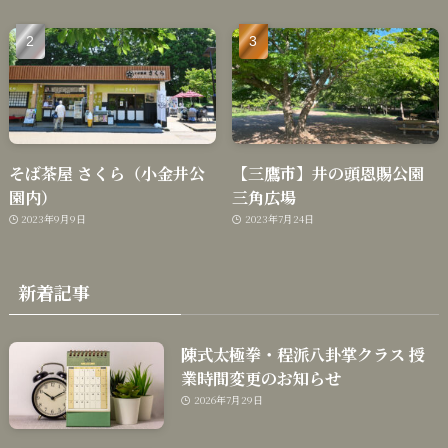
そば茶屋 さくら（小金井公
【三鷹市】井の頭恩賜公園
園内）
三角広場
2023年9月9日
2023年7月24日
新着記事
陳式太極拳・程派八卦掌クラス 授
業時間変更のお知らせ
2026年7月29日