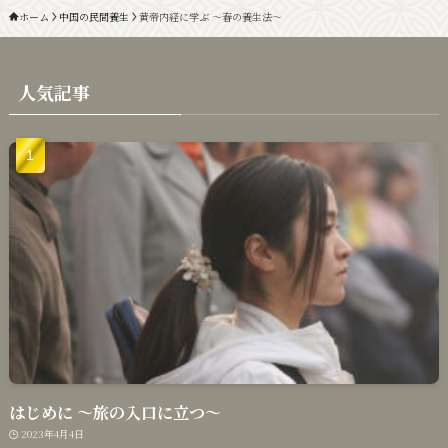
ホーム
中国の民間養生
黄帝内経に学ぶ 〜春の養生法〜
人気記事
はじめに 〜旅の入口に立つ〜
2023年4月4日