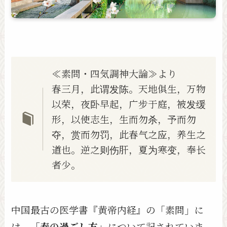
≪素問・四気調神大論≫より
春三月，此谓发陈。天地俱生，万物
以荣，夜卧早起，广步于庭，被发缓
形，以使志生，生而勿杀，予而勿
夺，赏而勿罚，此春气之应，养生之
道也。逆之则伤肝，夏为寒变，奉长
者少。
中国最古の医学書『黄帝内経』の「素問」に
は、
「春の過ごし方」
について記されていま