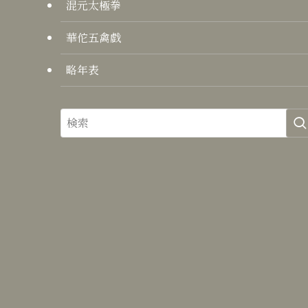
混元太極拳
華佗五禽戯
略年表