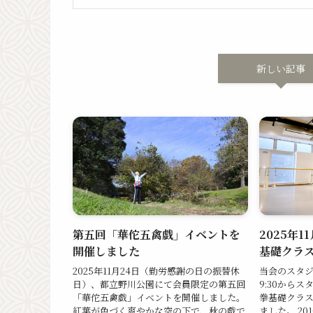
新しい記事
第五回「華佗五禽戯」イベントを
2025年
開催しました
基礎クラ
2025年11月24日（勤労感謝の日の振替休
当会のスタジ
日）、都立野川公園にて会員限定の第五回
9:30から
「華佗五禽戯」イベントを開催しました。
拳基礎クラス
紅葉が色づく爽やかな空の下で、秋の戯で
ました。 2