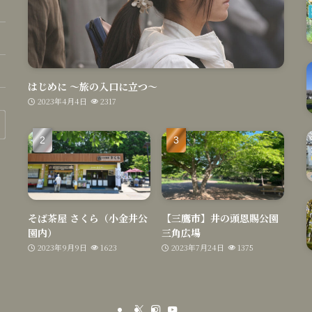
はじめに 〜旅の入口に立つ〜
2023年4月4日
2317
そば茶屋 さくら（小金井公
【三鷹市】井の頭恩賜公園
園内）
三角広場
2023年9月9日
1623
2023年7月24日
1375