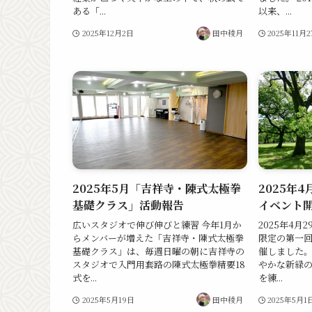
ある「...
以来、...
2025年12月2日
田中稜月
2025年11月
2025年5月「吉祥寺・陳式太極拳
2025年
基礎クラス」活動報告
イベント
広いスタジオで伸び伸びと練習 今年1月か
2025年4
らメンバーが増えた「吉祥寺・陳式太極拳
限定の第一
基礎クラス」は、毎週日曜の朝に吉祥寺の
催しました。
スタジオで入門用套路の陳式太極拳精要18
やかな新緑
式を...
を練...
2025年5月19日
田中稜月
2025年5月1