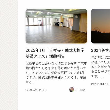
2025年1月「吉祥寺・陳式太極拳
2024冬
基礎クラス」活動報告
年が明けて2
に続いて好
太極拳との出会いを大切にする授業 年末年
ることがで
始の慌ただしさも少し落ち着いたと思った
ることがで
ら、インフルエンザが大流行している1月
です。...
ですが、陳式太極拳基礎クラスでは、受講
生そ...
2025年1月4
2025年1月17日
田中稜月