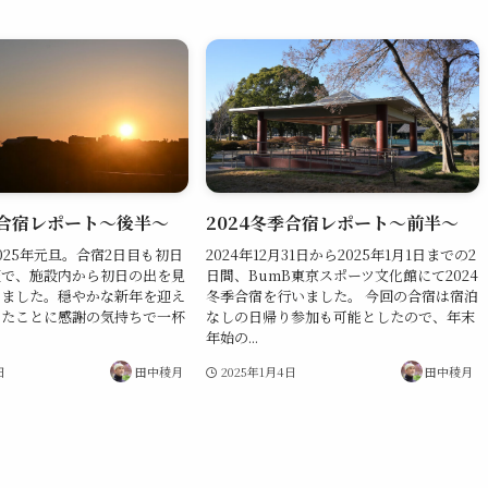
季合宿レポート〜後半〜
2024冬季合宿レポート〜前半〜
025年元旦。合宿2日目も初日
2024年12月31日から2025年1月1日までの2
天で、施設内から初日の出を見
日間、BumB東京スポーツ文化館にて2024
きました。穏やかな新年を迎え
冬季合宿を行いました。 今回の合宿は宿泊
きたことに感謝の気持ちで一杯
なしの日帰り参加も可能としたので、年末
年始の...
日
田中稜月
2025年1月4日
田中稜月