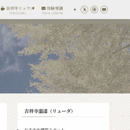
吉祥寺リュウダ
体験受講
STROLLING
TRIAL LESSON
吉祥寺溜達（リューダ）
おすすめ練習スポット