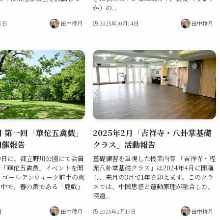
か）の...
27日
田中稜月
2025年10月14日
田中稜月
4月 第一回「華佗五禽戯」
2025年2月「吉祥寺・八卦掌基礎
開催報告
クラス」活動報告
月29日に、都立野川公園にて会員
基礎練習を重視した授業内容 「吉祥寺・程
回「華佗五禽戯」イベントを開
派八卦掌基礎クラス」は2024年4月に開講
 ゴールデンウィーク前半の爽
し、来月の3月で1年を迎えます。このクラ
の中で、春の戯である「鹿戯」
スでは、中国思想と運動原理が融合した、
深遠...
日
田中稜月
2025年2月17日
田中稜月