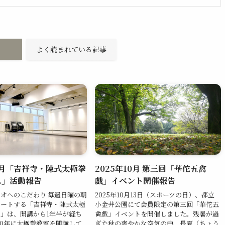
よく読まれている記事
11月「吉祥寺・陳式太極拳
2025年10月 第三回「華佗五禽
ス」活動報告
戯」イベント開催報告
オへのこだわり 毎週日曜の朝
2025年10月13日（スポーツの日）、都立
スタートする「吉祥寺・陳式太極
小金井公園にて会員限定の第三回「華佗五
」は、開講から1年半が経ち
禽戯」イベントを開催しました。残暑が過
010年に太極拳教室を開講して
ぎた秋の爽やかな空気の中、長夏（ちょう