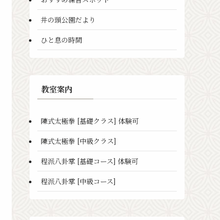
井の頭公園だより
ひと息の時間
教室案内
陳式太極拳 [基礎クラス] 体験可
陳式太極拳 [中級クラス]
程派八卦掌 [基礎コース] 体験可
程派八卦掌 [中級コース]