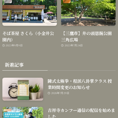
そば茶屋 さくら（小金井公
【三鷹市】井の頭恩賜公園
園内）
三角広場
2023年9月9日
2023年7月24日
新着記事
陳式太極拳・程派八卦掌クラス 授
業時間変更のお知らせ
2026年7月29日
吉祥寺カンフー通信の配信を始めま
した