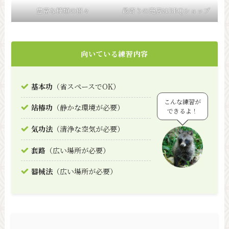
豊富な種類の樹々
最寄りの売店はBBQショップ
向いている練習内容
基本功
（省スペースでOK）
こんな練習が
站椿功
（静かな環境が必要）
できるよ！
気功法
（清浄な空気が必要）
套路
（広い場所が必要）
器械法
（広い場所が必要）