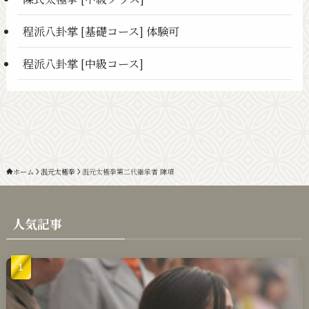
程派八卦掌 [基礎コース] 体験可
程派八卦掌 [中級コース]
ホーム
混元太極拳
混元太極拳第二代継承者 陳項
人気記事