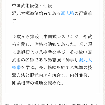
中国武術段位・七段
混元太極拳創始者である
馮志強
の得意弟
子
15歳から摔跤（中国式レスリング）や武
術を愛し、性格は勤勉であった。若い頃
に張旭初より八極拳を学び、その後中国
武術の名師である馮志強に師事し
混元太
極拳
を学ぶ。長い修練を経て八極拳の技
撃方法と混元内功を統合し、内外兼修、
剛柔相済の境地を深めた。