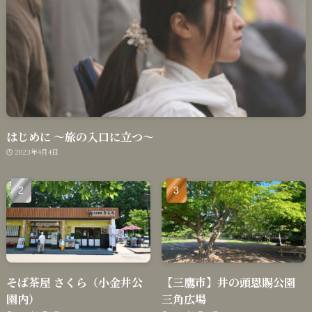
はじめに 〜旅の入口に立つ〜
2023年4月4日
そば茶屋 さくら（小金井公
【三鷹市】井の頭恩賜公園
園内）
三角広場