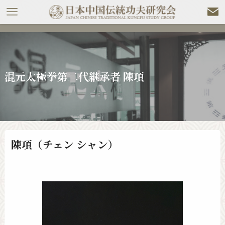
混元太極拳第二代継承者 陳項
陳項（チェン シャン）