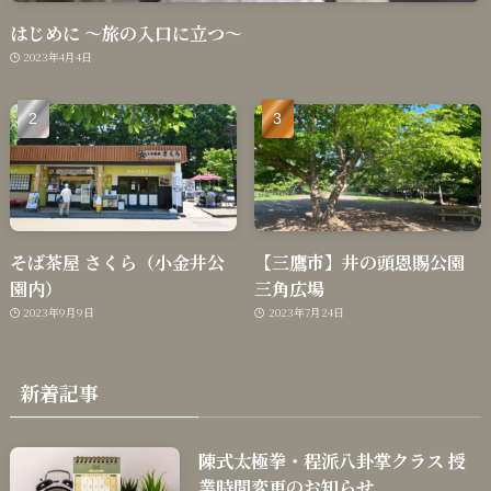
はじめに 〜旅の入口に立つ〜
2023年4月4日
そば茶屋 さくら（小金井公
【三鷹市】井の頭恩賜公園
園内）
三角広場
2023年9月9日
2023年7月24日
新着記事
陳式太極拳・程派八卦掌クラス 授
業時間変更のお知らせ