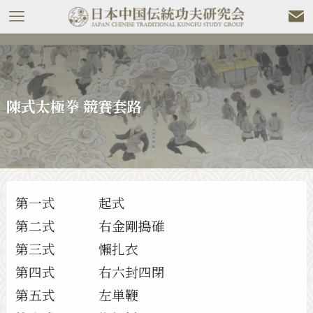
陳式太極拳 競賽套路
第一式 起式
第二式 右金剛搗碓
第三式 懶扎衣
第四式 右六封四閉
第五式 左単鞭