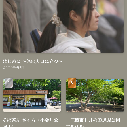
はじめに 〜旅の入口に立つ〜
2023年4月4日
そば茶屋 さくら（小金井公
【三鷹市】井の頭恩賜公園
園内）
三角広場