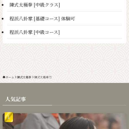
陳式太極拳 [中級クラス]
程派八卦掌 [基礎コース] 体験可
程派八卦掌 [中級コース]
ホーム
陳式太極拳
陳式太極単刀
人気記事