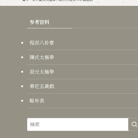
参考資料
程派八卦掌
陳式太極拳
混元太極拳
華佗五禽戯
略年表