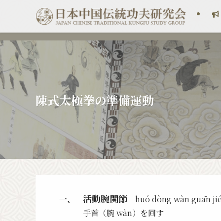
陳式太極拳の準備運動
活動腕関節
一、
huó dòng wàn guān ji
手首（腕 wàn）を回す