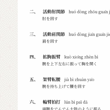
二、 活動肘関節
huó dòng zhŏu guān j
肘を回す
三、 活動肩関節
huó dòng jiān guān ji
肩を回す
四、 拡胸振臂
kuò xiōng zhèn bì
腕を上下左右に振って胸を開く
五、 架臂転腰
jià bì zhuàn yāo
腕を持ち上げて腰を回す
六、 輪臂拍打
lún bì pāi dǎ
両腕をでんでん太鼓のように振る