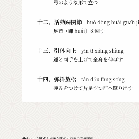
弓のような形で立つ
十二、活動踝関節
huó dòng huái guān j
足首（踝 huái）を回す
十三、引体向上
yǐn tǐ xiàng shàng
踵と両手を上げて全身を伸ばす
十四、弾抖放松
tán dŏu fàng sōng
弾みをつけて片足ずつ前へ蹴り出す
ホーム
陳式太極拳
陳式太極拳の準備運動