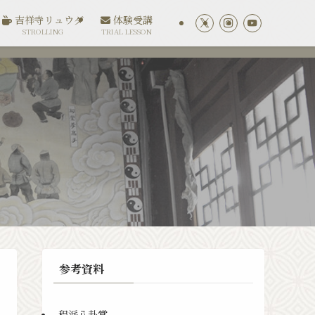
吉祥寺リュウダ
体験受講
STROLLING
TRIAL LESSON
参考資料
程派八卦掌