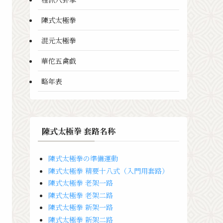
陳式太極拳
混元太極拳
華佗五禽戯
略年表
陳式太極拳 套路名称
陳式太極拳の準備運動
陳式太極拳 精要十八式（入門用套路）
陳式太極拳 老架一路
陳式太極拳 老架二路
陳式太極拳 新架一路
陳式太極拳 新架二路