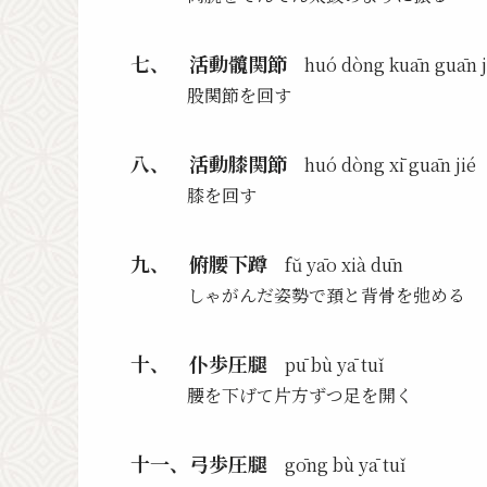
七、 活動髖関節
huó dòng kuān guān j
股関節を回す
八、 活動膝関節
huó dòng xī guān jié
膝を回す
九、 俯腰下蹲
fŭ yāo xià dūn
しゃがんだ姿勢で頚と背骨を弛める
十、 仆歩圧腿
pū bù yā tuǐ
腰を下げて片方ずつ足を開く
十一、弓歩圧腿
gōng bù yā tuǐ