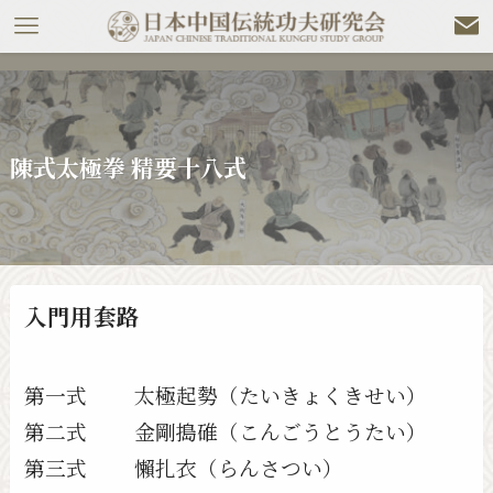
陳式太極拳 精要十八式
入門用套路
第一式 太極起勢（たいきょくきせい）
第二式 金剛搗碓（こんごうとうたい）
第三式 懶扎衣（らんさつい）