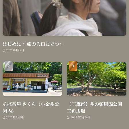
はじめに 〜旅の入口に立つ〜
2023年4月4日
そば茶屋 さくら（小金井公
【三鷹市】井の頭恩賜公園
園内）
三角広場
2023年9月9日
2023年7月24日