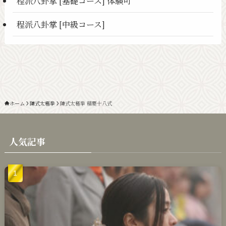
程派八卦掌 [基礎コース] 体験可
程派八卦掌 [中級コース]
ホーム
陳式太極拳
陳式太極拳 精要十八式
人気記事