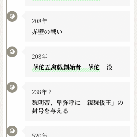
208年
赤壁の戦い
208年
華佗五禽戯創始者 華佗
没
238年 ?
魏明帝、卑弥呼に「親魏倭王」の
封号を与える
520年