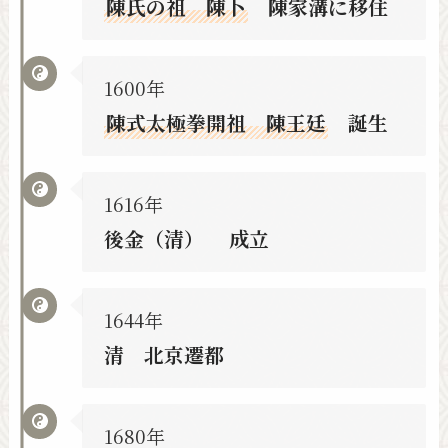
陳氏の祖 陳卜
陳家溝に移住
1600年
陳式太極拳開祖 陳王廷
誕生
1616年
後金（清） 成立
1644年
清 北京遷都
1680年