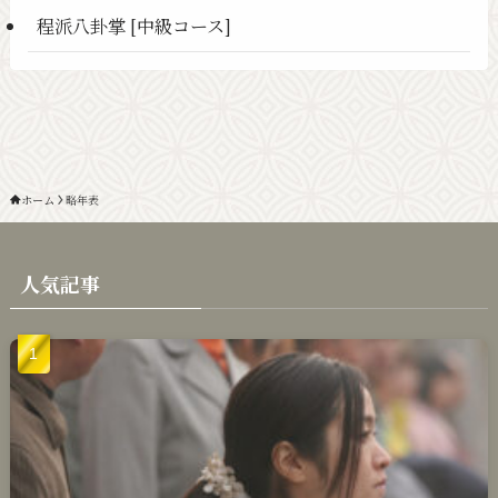
程派八卦掌 [中級コース]
ホーム
略年表
人気記事