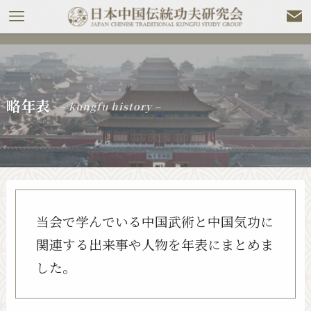
略年表
– kungfu history –
当会で学んでいる中国武術と中国気功に
関連する出来事や人物を年表にまとめま
した。