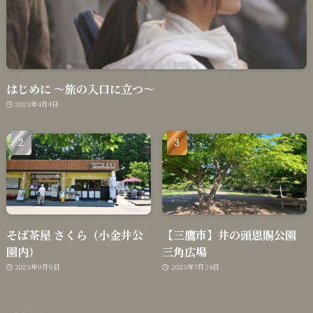
はじめに 〜旅の入口に立つ〜
2023年4月4日
そば茶屋 さくら（小金井公
【三鷹市】井の頭恩賜公園
園内）
三角広場
2023年9月9日
2023年7月24日