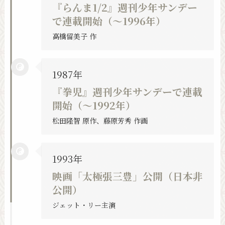
『らんま1/2』週刊少年サンデー
で連載開始（〜1996年）
高橋留美子 作
1987年
『拳児』週刊少年サンデーで連載
開始（〜1992年）
松田隆智 原作、藤原芳秀 作画
1993年
映画「太極張三豊」公開（日本非
公開）
ジェット・リー主演