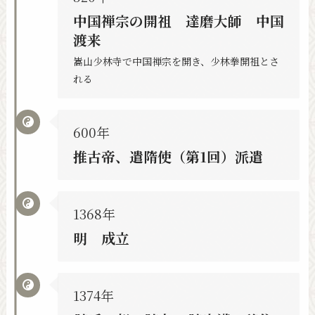
中国禅宗の開祖 達磨大師 中国
渡来
嵩山少林寺で中国禅宗を開き、少林拳開祖とさ
れる
600年
推古帝、遣隋使（第1回）派遣
1368年
明 成立
1374年