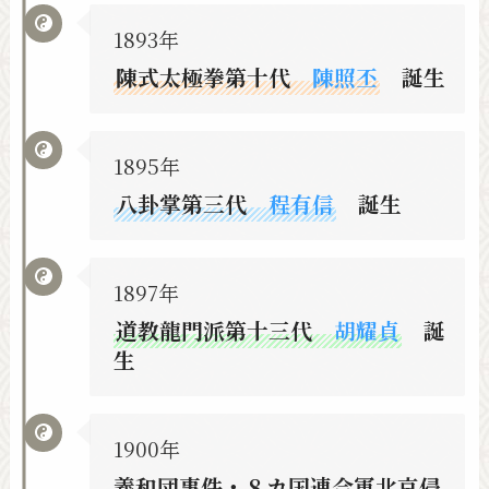
1893年
陳式太極拳第十代
陳照丕
誕生
1895年
八卦掌第三代
程有信
誕生
1897年
道教龍門派第十三代
胡耀貞
誕
生
1900年
義和団事件・８カ国連合軍北京侵