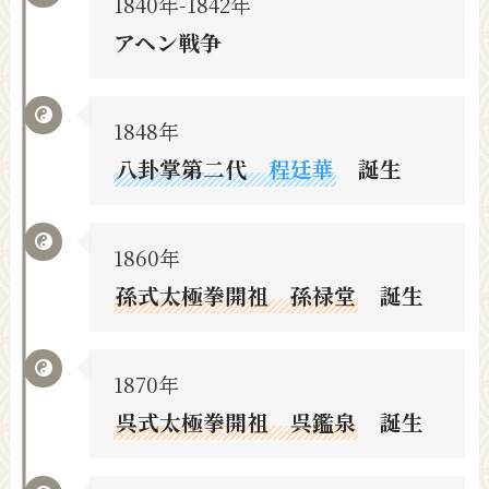
1840年-1842年
アヘン戦争
1848年
八卦掌第二代
程廷華
誕生
1860年
孫式太極拳開祖 孫禄堂
誕生
1870年
呉式太極拳開祖 呉鑑泉
誕生