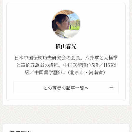
横山春光
日本中国伝統功夫研究会の会長。八卦掌と太極拳
と華佗五禽戯の講師。中国武術段位5段／HSK6
級／中国留学歴6年（北京市・河南省）
この著者の記事一覧へ