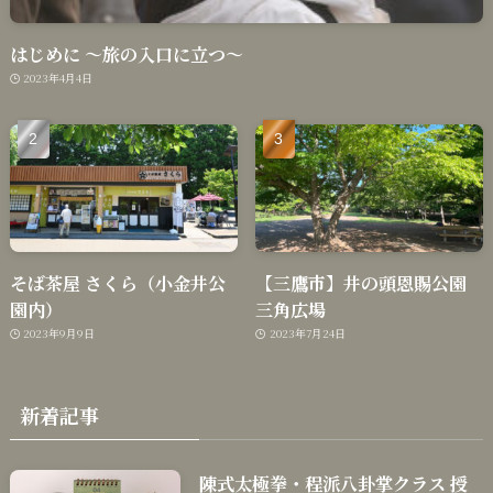
はじめに 〜旅の入口に立つ〜
2023年4月4日
そば茶屋 さくら（小金井公
【三鷹市】井の頭恩賜公園
園内）
三角広場
2023年9月9日
2023年7月24日
新着記事
陳式太極拳・程派八卦掌クラス 授