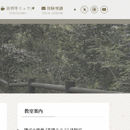
吉祥寺リュウダ
体験受講
STROLLING
TRIAL LESSON
教室案内
陳式太極拳 [基礎クラス] 体験可