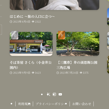
はじめに 〜旅の入口に立つ〜
2023年4月4日
2322
そば茶屋 さくら（小金井公
【三鷹市】井の頭恩賜公園
園内）
三角広場
2023年9月9日
1623
2023年7月24日
1375
利用規約
プライバシーポリシー
お問い合わせ