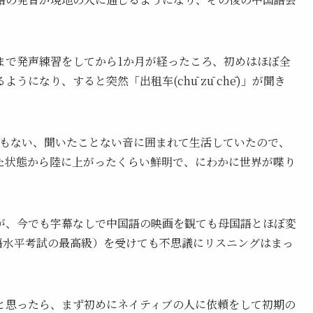
まで発声練習をしてから1か月が経ったころ、初めはほぼ全
になり、すると突然「出租车(chū zū chē)」が聞き
でもない、聞いたことない音に囲まれて生活していたので、
た状態から陸に上がったくらい鮮明で、にわかに世界が喋り
すが、今でも字幕なしで中国語の映画を観ても母国語とほぼ変
語水平考試の最高級）を受けても不思議にリスニングはまっ
と思ったら、まず初めにネイティブの人に依頼をして初期の