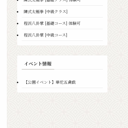
陳式太極拳 [中級クラス]
程派八卦掌 [基礎コース] 体験可
程派八卦掌 [中級コース]
イベント情報
【公園イベント】華佗五禽戯