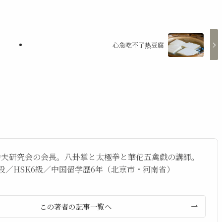
心急吃不了热豆腐
功夫研究会の会長。八卦掌と太極拳と華佗五禽戯の講師。
段／HSK6級／中国留学歴6年（北京市・河南省）
この著者の記事一覧へ