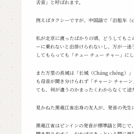
舌音」と呼ばれます。
例えばタクシーですが、中国語で「出租车（chū
私が北京に渡ったばかりの頃、どうしてもこ
ーに乗れないと出掛けられないし、万が一迷
してもらっても「チュー チュー チャー」に
また万里の長城は「长城（Cháng chén
も母音が聞き分けられず「チャーン チャー
ても、何が違うのかまったくわからなくて途
見かねた黒竜江省出身の友人が、発音の先生
黒竜江省はピンインの発音が標準語と同じで
聞き取りやすく、おかげであっという間に単