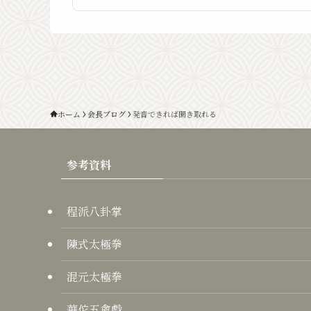
ホーム
会長ブログ
発音できれば聞き取れる
参考資料
程派八卦掌
陳式太極拳
混元太極拳
華佗五禽戯