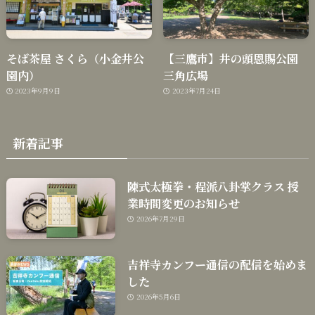
そば茶屋 さくら（小金井公
【三鷹市】井の頭恩賜公園
園内）
三角広場
2023年9月9日
2023年7月24日
新着記事
陳式太極拳・程派八卦掌クラス 授
業時間変更のお知らせ
2026年7月29日
吉祥寺カンフー通信の配信を始めま
した
2026年5月6日