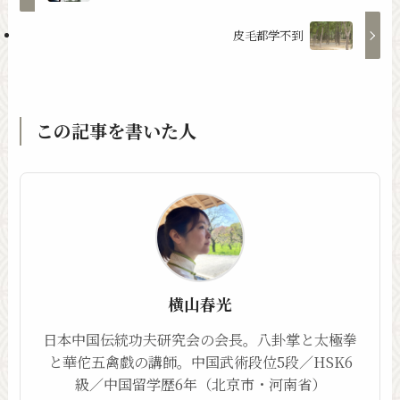
皮毛都学不到
この記事を書いた人
横山春光
日本中国伝統功夫研究会の会長。八卦掌と太極拳
と華佗五禽戯の講師。中国武術段位5段／HSK6
級／中国留学歴6年（北京市・河南省）