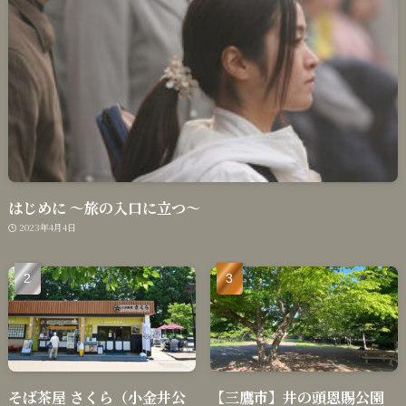
はじめに 〜旅の入口に立つ〜
2023年4月4日
そば茶屋 さくら（小金井公
【三鷹市】井の頭恩賜公園