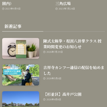
園内）
三角広場
2023年9月9日
2023年7月24日
新着記事
陳式太極拳・程派八卦掌クラス 授
業時間変更のお知らせ
2026年7月29日
吉祥寺カンフー通信の配信を始めま
した
2026年5月6日
【杉並区】高井戸公園
2026年4月8日