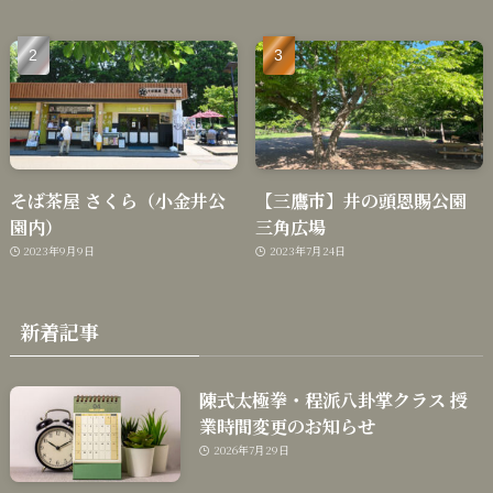
そば茶屋 さくら（小金井公
【三鷹市】井の頭恩賜公園
園内）
三角広場
2023年9月9日
2023年7月24日
新着記事
陳式太極拳・程派八卦掌クラス 授
業時間変更のお知らせ
2026年7月29日