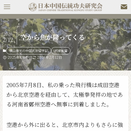
2026
空から魚が降ってくる
2/12
横山春光の中国武術留学記
河南省編
2025年8月19日
2026年2月12日
2005年7月8日、私の乗った飛行機は成田空港
から北京空港を経由して、太極拳発祥の地であ
る河南省鄭州空港へ無事に到着しました。
空港から外に出ると、北京市内よりもさらに強