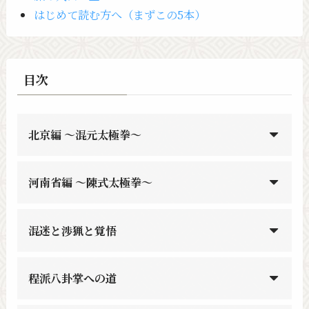
はじめて読む方へ（まずこの5本）
目次
北京編 〜混元太極拳〜
河南省編 〜陳式太極拳〜
混迷と渉猟と覚悟
程派八卦掌への道