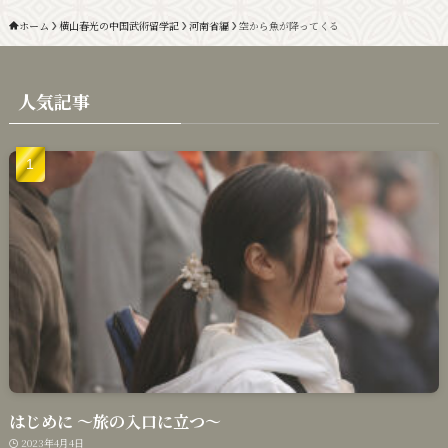
ホーム
横山春光の中国武術留学記
河南省編
空から魚が降ってくる
人気記事
はじめに 〜旅の入口に立つ〜
2023年4月4日