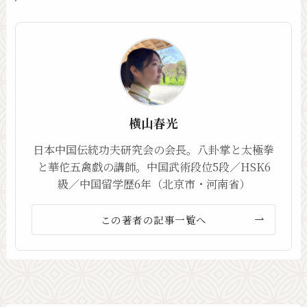
横山春光
日本中国伝統功夫研究会の会長。八卦掌と太極拳
と華佗五禽戯の講師。中国武術段位5段／HSK6
級／中国留学歴6年（北京市・河南省）
この著者の記事一覧へ