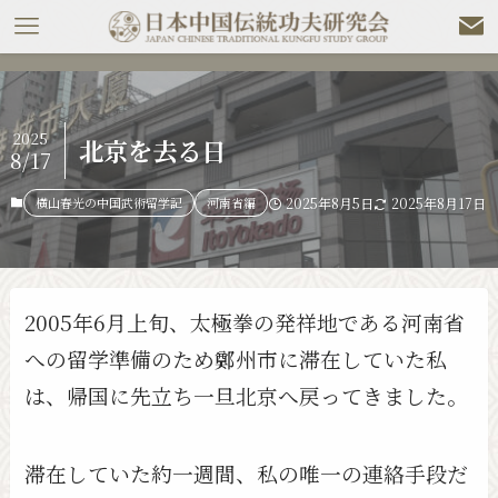
2025
北京を去る日
8/17
横山春光の中国武術留学記
河南省編
2025年8月5日
2025年8月17日
2005年6月上旬、太極拳の発祥地である河南省
への留学準備のため鄭州市に滞在していた私
は、帰国に先立ち一旦北京へ戻ってきました。
滞在していた約一週間、私の唯一の連絡手段だ