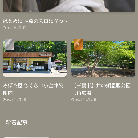
はじめに 〜旅の入口に立つ〜
2023年4月4日
そば茶屋 さくら（小金井公
【三鷹市】井の頭恩賜公園
園内）
三角広場
2023年9月9日
2023年7月24日
新着記事