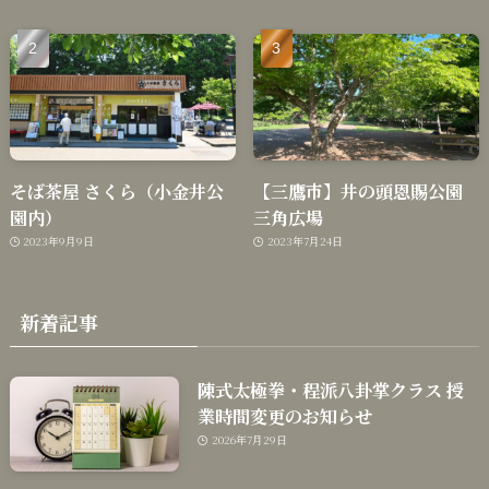
そば茶屋 さくら（小金井公
【三鷹市】井の頭恩賜公園
園内）
三角広場
2023年9月9日
2023年7月24日
新着記事
陳式太極拳・程派八卦掌クラス 授
業時間変更のお知らせ
2026年7月29日