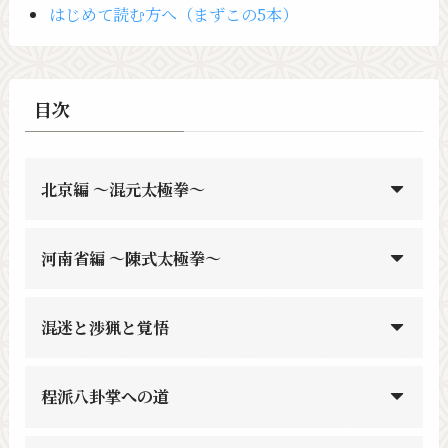
はじめて読む方へ（まずこの5本）
目次
北京編 〜混元太極拳〜
河南省編 〜陳式太極拳〜
混迷と渉猟と覚悟
程派八卦掌への道