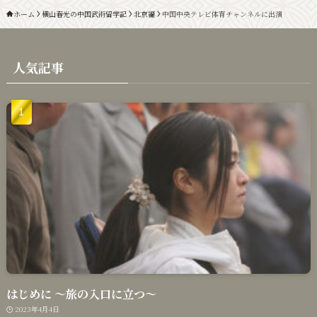
ホーム
横山春光の中国武術留学記
北京編
中国中央テレビ体育チャンネルに出演
人気記事
はじめに 〜旅の入口に立つ〜
2023年4月4日