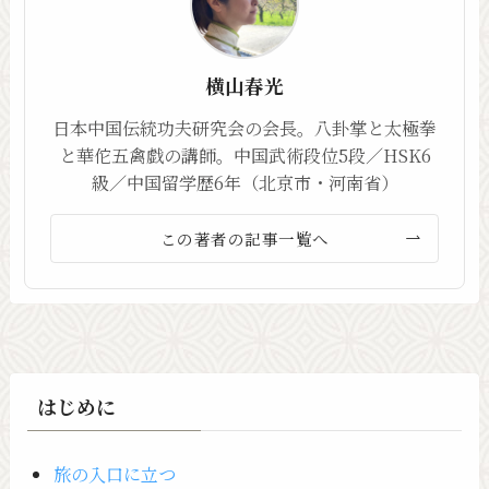
横山春光
日本中国伝統功夫研究会の会長。八卦掌と太極拳
と華佗五禽戯の講師。中国武術段位5段／HSK6
級／中国留学歴6年（北京市・河南省）
この著者の記事一覧へ
はじめに
旅の入口に立つ