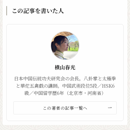
この記事を書いた人
横山春光
日本中国伝統功夫研究会の会長。八卦掌と太極拳
と華佗五禽戯の講師。中国武術段位5段／HSK6
級／中国留学歴6年（北京市・河南省）
この著者の記事一覧へ