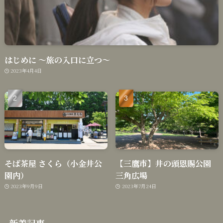
はじめに 〜旅の入口に立つ〜
2023年4月4日
そば茶屋 さくら（小金井公
【三鷹市】井の頭恩賜公園
園内）
三角広場
2023年9月9日
2023年7月24日
新着記事